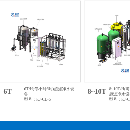
6T/H(每小时6吨)超滤净水设
8~10T/H
6T
8~10T
备
超滤净水设
型号：KJ-CL-6
型号：KJ-C