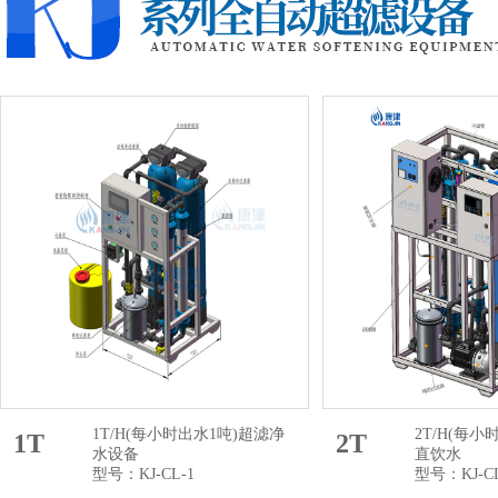
1T/H(每小时出水1吨)超滤净
2T/H(每小
1T
2T
水设备
直饮水
型号：KJ-CL-1
型号：KJ-CL